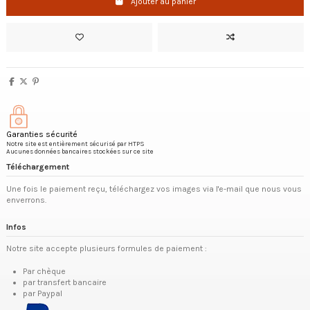
Ajouter au panier
Garanties sécurité
Notre site est entièrement sécurisé par HTPS
Aucunes données bancaires stockées sur ce site
Téléchargement
Une fois le paiement reçu, téléchargez vos images via l'e-mail que nous vous
enverrons.
Infos
Notre site accepte plusieurs formules de paiement :
Par chèque
par transfert bancaire
par Paypal