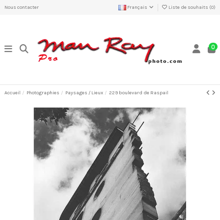
Nous contacter
Français
Liste de souhaits (
0
)
0
Accueil
Photographies
Paysages / Lieux
229 boulevard de Raspail