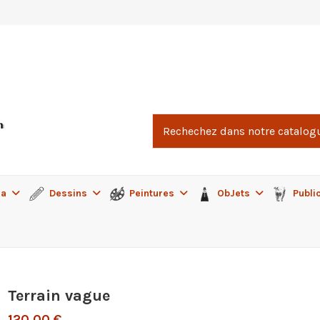
ma
Dessins
Peintures
ObJets
Publi
Terrain vague
120,00 €