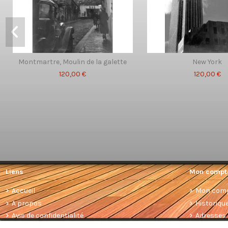
Montmartre, Moulin de la galette
New York
120,00 €
120,00 €
Liens
Mon compt
Accueil
Mon com
A propos
Historiq
Avis de confidentialité
Adresses