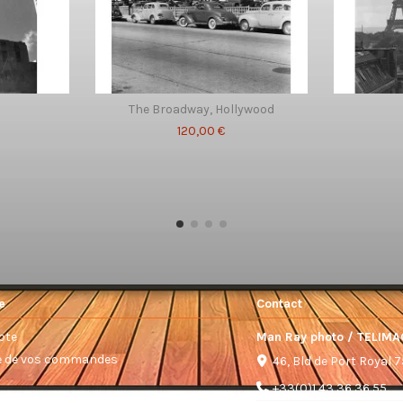
The Broadway, Hollywood
120,00 €
e
Contact
pte
Man Ray photo / TELIMA
ue de vos commandes
46, Bld de Port Royal 
+33(0)1 43 36 36 55