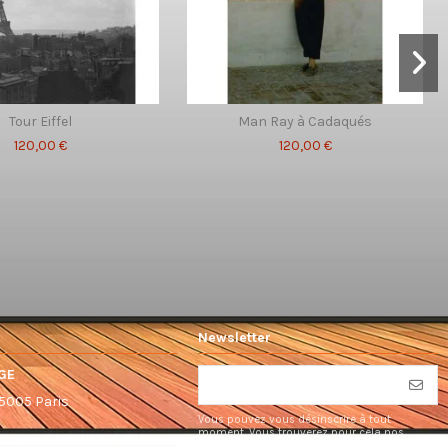
Tour Eiffel
Man Ray à Cadaqués
120,00 €
120,00 €
Newsletter
GE
75005 Paris
Vous pouvez vous désinscrire à tout
moment. Vous trouverez pour cela nos
informations de contact dans les conditions