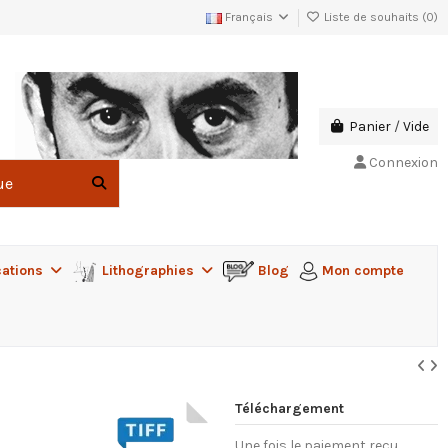
Français
Liste de souhaits (
0
)
Panier
/
Vide
Connexion
cations
Lithographies
Blog
Mon compte
Téléchargement
Une fois le paiement reçu,