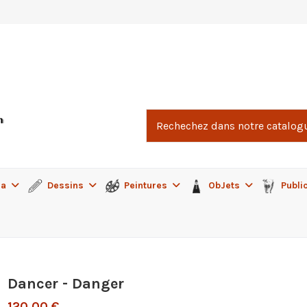
ma
Dessins
Peintures
ObJets
Publi
Dancer - Danger
120,00 €