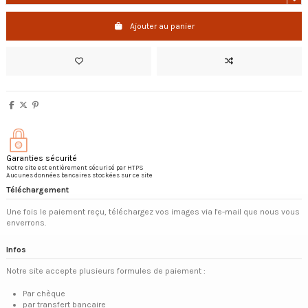
Ajouter au panier
Garanties sécurité
Notre site est entièrement sécurisé par HTPS
Aucunes données bancaires stockées sur ce site
Téléchargement
Une fois le paiement reçu, téléchargez vos images via l'e-mail que nous vous
enverrons.
Infos
Notre site accepte plusieurs formules de paiement :
Par chèque
par transfert bancaire