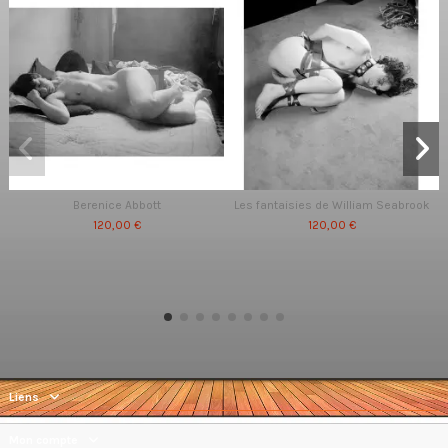
Berenice Abbott
Les fantaisies de William Seabrook
120,00 €
120,00 €
Liens
Mon compte