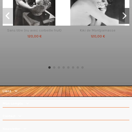
Sans titre (nu avec corbeille fruit)
Kiki de Montparnasse
120,00 €
120,00 €
Liens
Mon compte
Contact
Newsletter