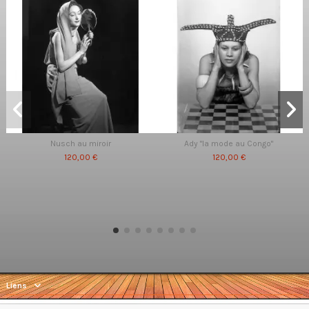
Nusch au miroir
Ady "la mode au Congo"
120,00 €
120,00 €
Liens