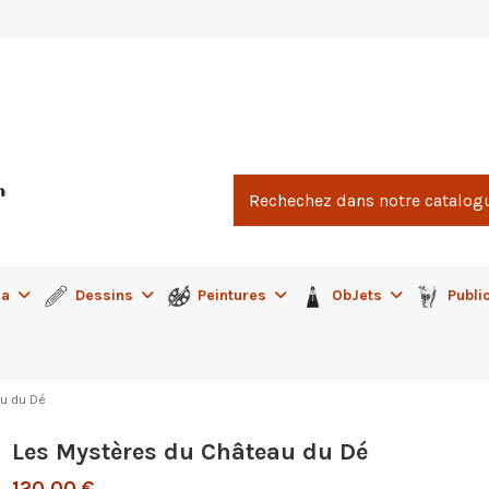
ma
Dessins
Peintures
ObJets
Publi
u du Dé
Les Mystères du Château du Dé
120,00 €