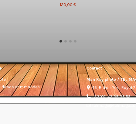
120,00 €
e
Contact
pte
Man Ray photo / TELIMA
ue de vos commandes
46, Bld de Port Royal 
+33(0)1 43 36 36 55
telimage@telimage.c