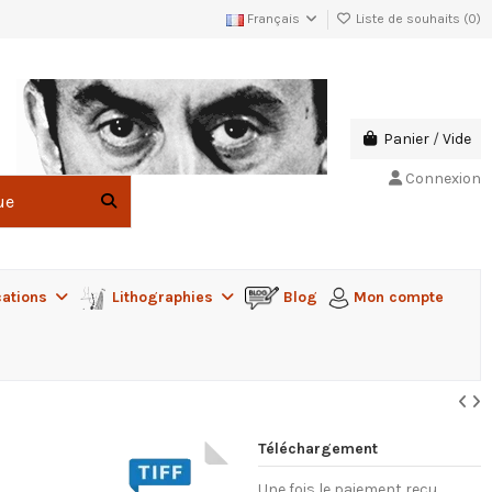
Français
Liste de souhaits (
0
)
Panier
/
Vide
Connexion
cations
Lithographies
Blog
Mon compte
Téléchargement
Une fois le paiement reçu,