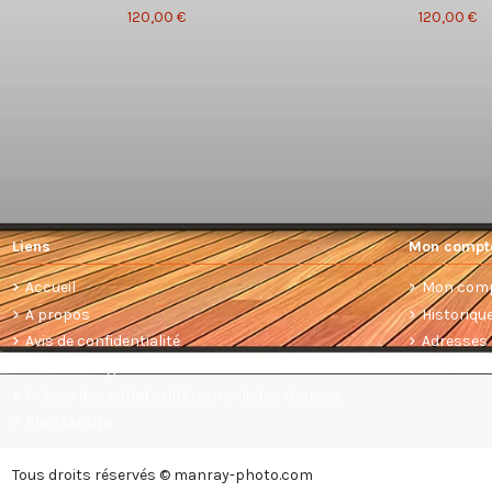
120,00 €
120,00 €
Liens
Mon compt
Accueil
Mon com
A propos
Historiq
Avis de confidentialité
Adresses
Conditions générales de vente
Prévoir des achats ultérieurs : listes d'envies
Plan Du site
Tous droits réservés © manray-photo.com