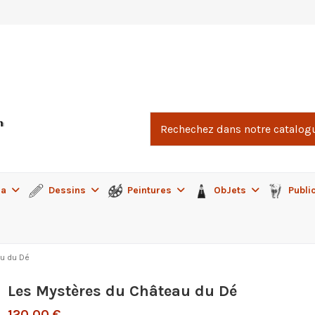
ma
Dessins
Peintures
ObJets
Publi
u du Dé
Les Mystères du Château du Dé
120,00 €