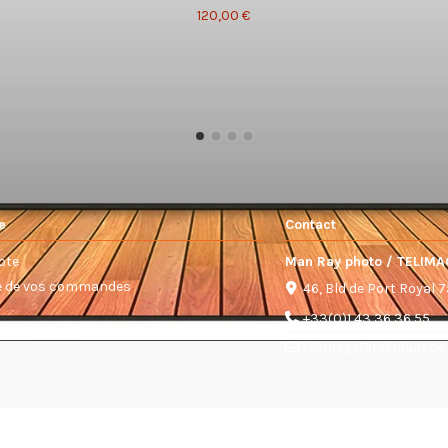
120,00 €
e
Contact
pte
Man Ray photo / TELIMA
ue de vos commandes
46, Bld de Port Royal 
+33(0)1 43 36 36 55
telimage@telimage.c