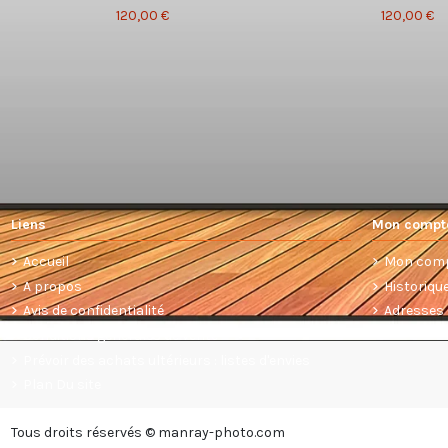
120,00 €
120,00 €
Liens
Mon compt
Accueil
Mon com
A propos
Historiq
Avis de confidentialité
Adresses
Conditions générales de vente
Prévoir des achats ultérieurs : listes d'envies
Plan Du site
Tous droits réservés © manray-photo.com