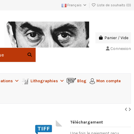
Français
Liste de souhaits (
0
)
Panier
/
Vide
Connexion
cations
Lithographies
Blog
Mon compte
Téléchargement
Une fois le paiement reçu,