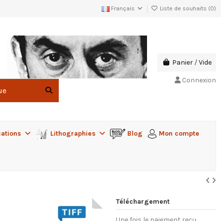
Français
Liste de souhaits (
0
)
Panier
/
Vide
Connexion
cations
Lithographies
Blog
Mon compte
Téléchargement
Une fois le paiement reçu,