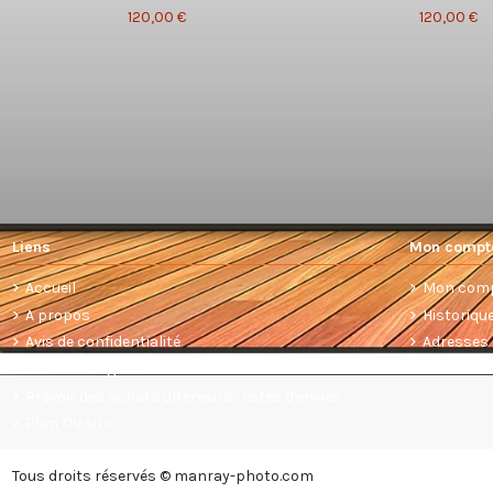
120,00 €
120,00 €
Liens
Mon compt
Accueil
Mon com
A propos
Historiq
Avis de confidentialité
Adresses
Conditions générales de vente
Prévoir des achats ultérieurs : listes d'envies
Plan Du site
Tous droits réservés © manray-photo.com