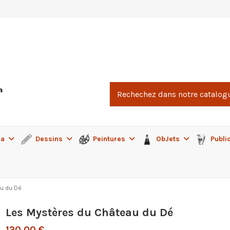
ma
Dessins
Peintures
ObJets
Publi
u du Dé
Les Mystères du Château du Dé
120,00 €