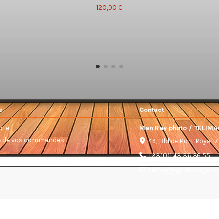
120,00 €
e
Contact
pte
Man Ray photo / TELIMA
ue de vos commandes
46, Bld de Port Royal 
+33(0)1 43 36 36 55
telimage@telimage.c