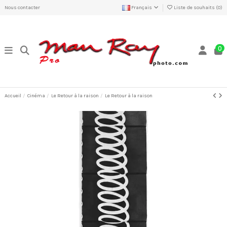
Nous contacter
Français
Liste de souhaits (
0
)
0
Accueil
Cinéma
Le Retour à la raison
Le Retour à la raison