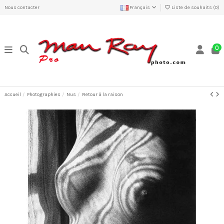
Nous contacter
Français
Liste de souhaits (
0
)
0
Accueil
Photographies
Nus
Retour à la raison