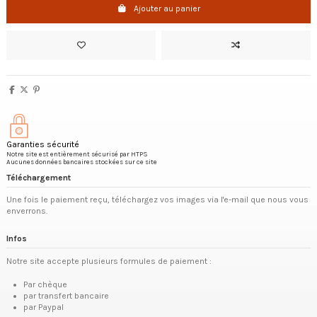
Ajouter au panier
Garanties sécurité
Notre site est entièrement sécurisé par HTPS
Aucunes données bancaires stockées sur ce site
Téléchargement
Une fois le paiement reçu, téléchargez vos images via l'e-mail que nous vous
enverrons.
Infos
Notre site accepte plusieurs formules de paiement :
Par chèque
par transfert bancaire
par Paypal