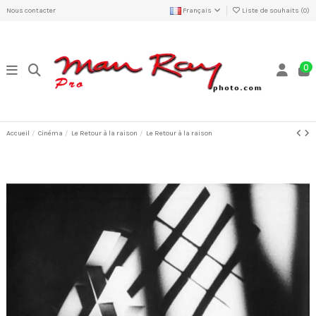
Nous contacter
Français
Liste de souhaits (
0
)
0
Accueil
Cinéma
Le Retour à la raison
Le Retour à la raison