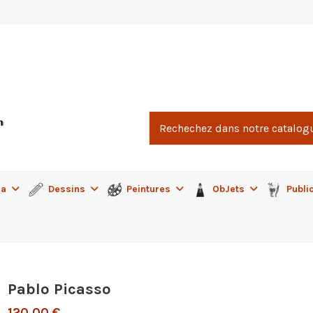
ma
Dessins
Peintures
ObJets
Publi
Pablo Picasso
120,00 €