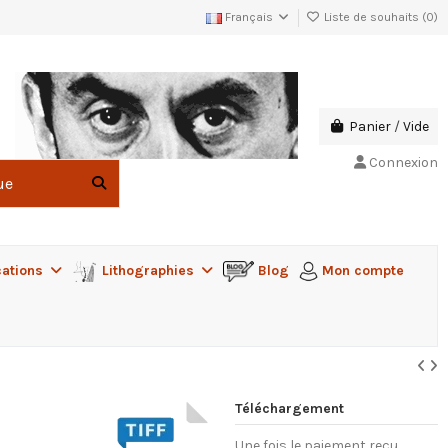
Français
Liste de souhaits (
0
)
Panier
/
Vide
Connexion
cations
Lithographies
Blog
Mon compte
Téléchargement
Une fois le paiement reçu,