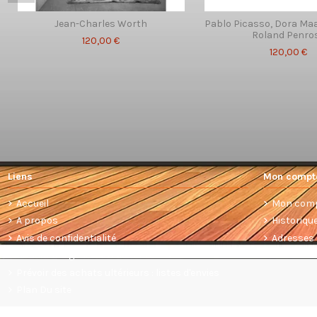
Jean-Charles Worth
Pablo Picasso, Dora Maar
Roland Penro
120,00 €
120,00 €
Liens
Mon compt
Accueil
Mon com
A propos
Historiq
Avis de confidentialité
Adresses
Conditions générales de vente
Prévoir des achats ultérieurs : listes d'envies
Plan Du site