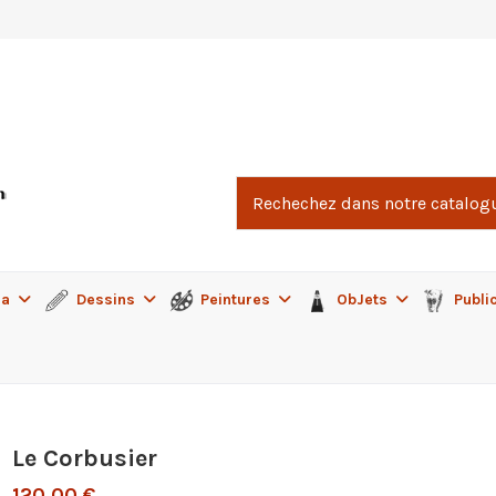
ma
Dessins
Peintures
ObJets
Publi
Le Corbusier
120,00 €