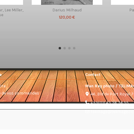
, Lee Miller,
Darius Milhaud
Pa
se
120,00 €
e
Contact
pte
Man Ray photo / TELIMA
ue de vos commandes
46, Bld de Port Royal 
+33(0)1 43 36 36 55
telimage@telimage.c