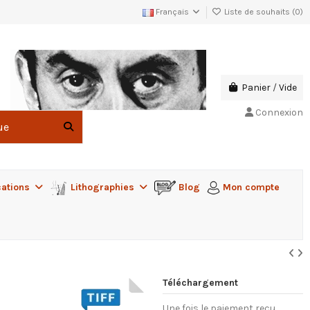
Français
Liste de souhaits (
0
)
Panier
/
Vide
Connexion
cations
Lithographies
Blog
Mon compte
Téléchargement
Une fois le paiement reçu,