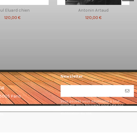
ul Eluard chien
Antonin Artaud
120,00 €
120,00 €
Newsletter
GE
75005 Paris
Vous pouvez vous désinscrire à tout
moment. Vous trouverez pour cela nos
informations de contact dans les conditions
d'utilisation du site.
om