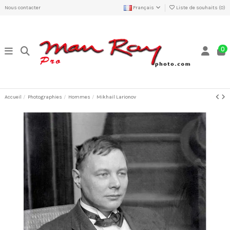
Nous contacter
Français
Liste de souhaits (
0
)
0
Accueil
Photographies
Hommes
Mikhail Larionov