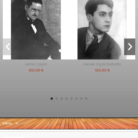
James Joyce
Vander Clyde Barbette
120,00 €
120,00 €
Liens
Mon compte