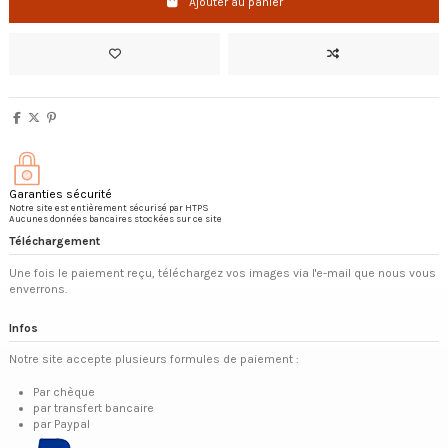
Ajouter au panier
Garanties sécurité
Notre site est entièrement sécurisé par HTPS
Aucunes données bancaires stockées sur ce site
Téléchargement
Une fois le paiement reçu, téléchargez vos images via l'e-mail que nous vous
enverrons.
Infos
Notre site accepte plusieurs formules de paiement :
Par chèque
par transfert bancaire
par Paypal