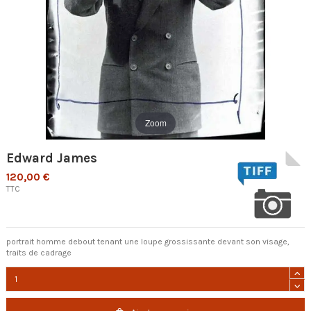
Zoom
Edward James
120,00 €
TTC
portrait homme debout tenant une loupe grossissante devant son visage,
traits de cadrage