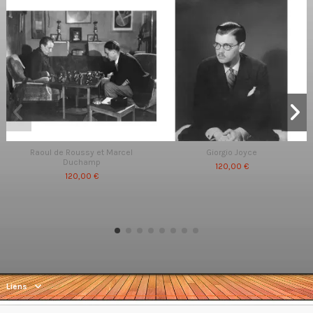
Raoul de Roussy et Marcel
Giorgio Joyce
Duchamp
120,00 €
120,00 €
Liens