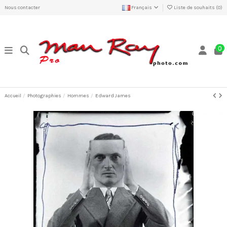
Nous contacter
Français
Liste de souhaits (
0
)
0
Accueil
Photographies
Hommes
Edward James