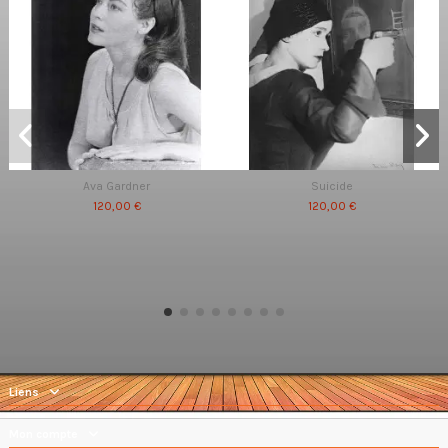
Ava Gardner
Suicide
120,00 €
120,00 €
Liens
Mon compte