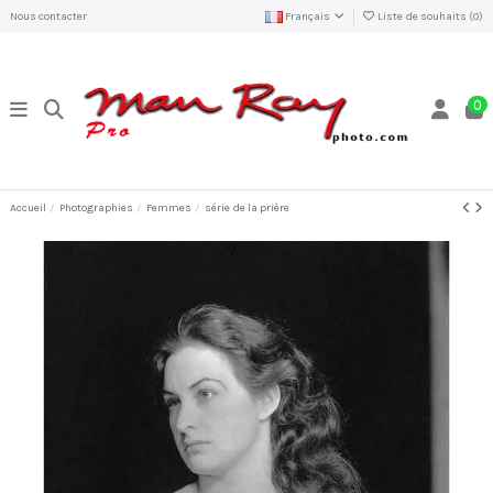
Nous contacter
Français
Liste de souhaits (
0
)
0
Accueil
Photographies
Femmes
série de la prière