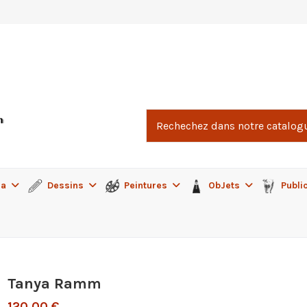
ma
Dessins
Peintures
ObJets
Publi
Tanya Ramm
120,00 €