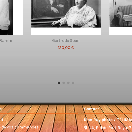
ya Ramm
Gertrude Stein
120,00 €
e
Contact
pte
Man Ray photo / TELIMA
ue de vos commandes
46, Bld de Port Royal 