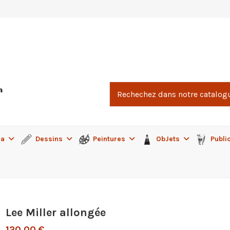
ma
Dessins
Peintures
ObJets
Publi
Lee Miller allongée
120,00 €