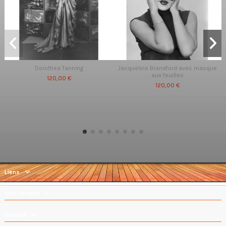
Dorothea Tanning
Jacqueline Brandford avec masque
aux feuilles
120,00 €
120,00 €
Liens
Mon compte
Contact