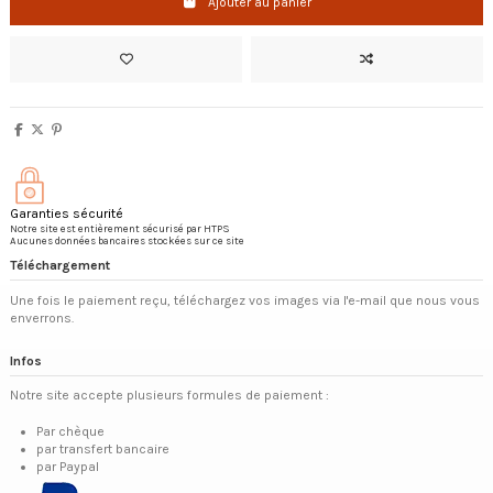
Ajouter au panier
Garanties sécurité
Notre site est entièrement sécurisé par HTPS
Aucunes données bancaires stockées sur ce site
Téléchargement
Une fois le paiement reçu, téléchargez vos images via l'e-mail que nous vous
enverrons.
Infos
Notre site accepte plusieurs formules de paiement :
Par chèque
par transfert bancaire
par Paypal