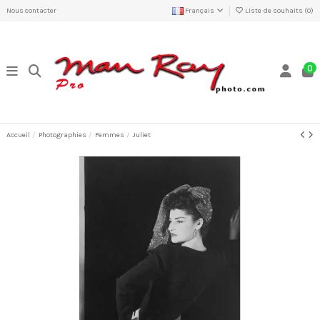
Nous contacter
Français
Liste de souhaits (
0
)
0
Accueil
Photographies
Femmes
Juliet