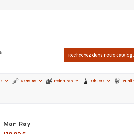
ma
Dessins
Peintures
ObJets
Publi
Man Ray
120,00 €