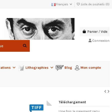
Français
Liste de souhaits (
0
)
Panier
/
Vide
Connexion
cations
Lithographies
Blog
Mon compte
Téléchargement
Une fois le paiement reçu,