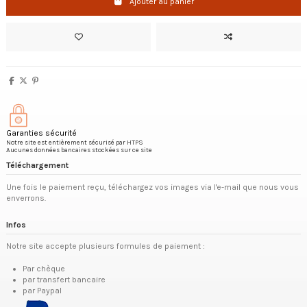
Ajouter au panier
Garanties sécurité
Notre site est entièrement sécurisé par HTPS
Aucunes données bancaires stockées sur ce site
Téléchargement
Une fois le paiement reçu, téléchargez vos images via l'e-mail que nous vous
enverrons.
Infos
Notre site accepte plusieurs formules de paiement :
Par chèque
par transfert bancaire
par Paypal