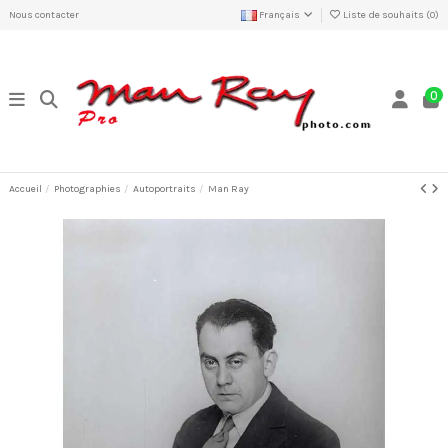
Nous contacter
Français
Liste de souhaits (
0
)
0
Accueil
Photographies
Autoportraits
Man Ray