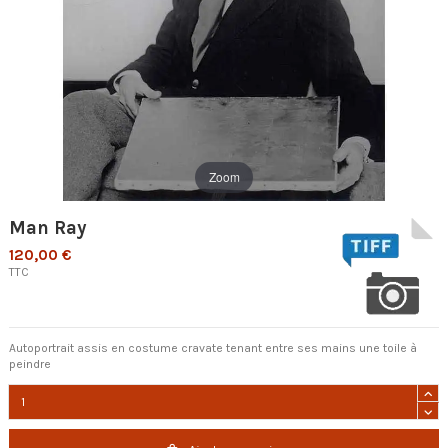
Zoom
Man Ray
120,00 €
TTC
Autoportrait assis en costume cravate tenant entre ses mains une toile à
peindre