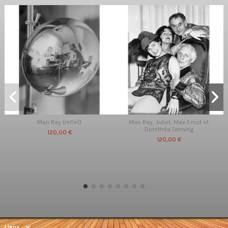
Man Ray (reflet)
Man Ray, Juliet, Max Ernst et
Dorothéa Tanning
120,00 €
120,00 €
Liens