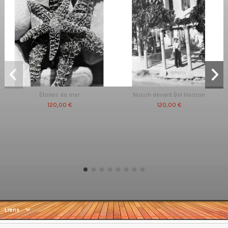
Étoiles de mer
Nusch devant Bel Horizon
120,00 €
120,00 €
Liens