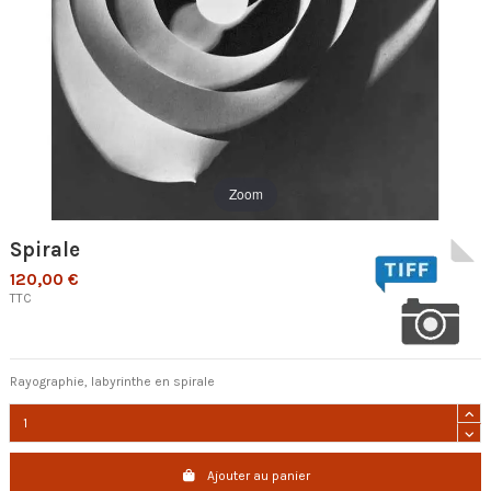
Zoom
Spirale
120,00 €
TTC
Rayographie, labyrinthe en spirale
Ajouter au panier