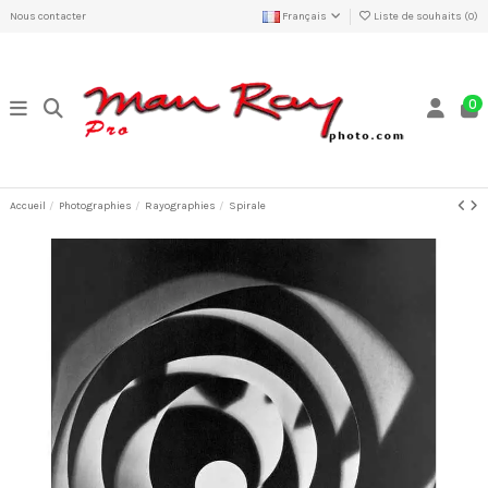
Nous contacter
Français
Liste de souhaits (
0
)
0
Accueil
Photographies
Rayographies
Spirale