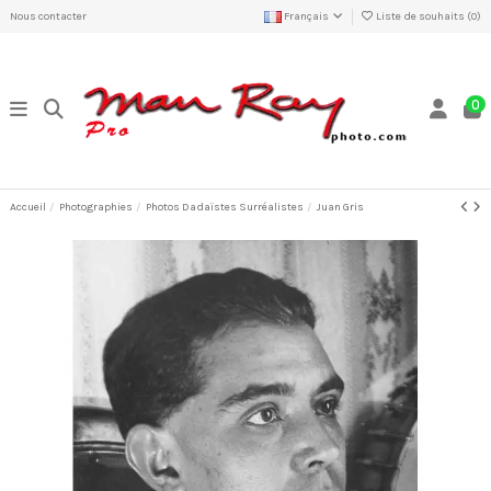
Nous contacter
Français
Liste de souhaits (
0
)
0
Accueil
Photographies
Photos Dadaïstes Surréalistes
Juan Gris