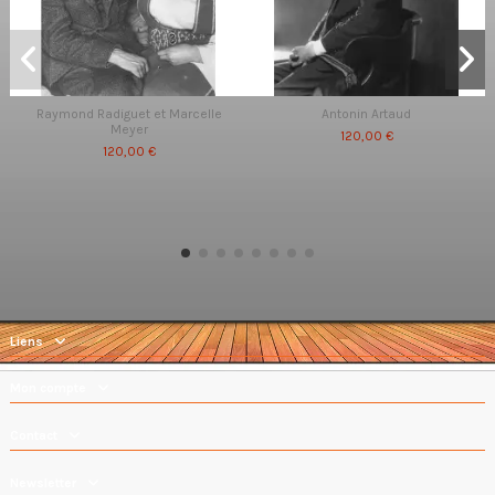
Raymond Radiguet et Marcelle
Antonin Artaud
Meyer
120,00 €
120,00 €
Liens
Mon compte
Contact
Newsletter