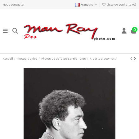
Nous contacter
Français
Liste de souhaits (
0
)
0
Accueil
Photographies
Photos Dadaïstes Surréalistes
Alberto Giacometti