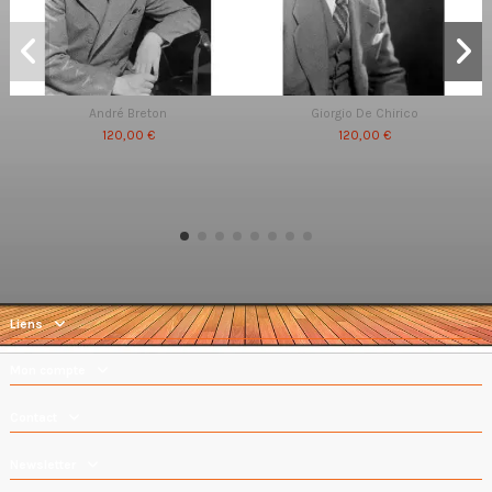
André Breton
Giorgio De Chirico
120,00 €
120,00 €
Liens
Mon compte
Contact
Newsletter