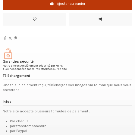
Ajouter au panier
Garanties sécurité
Notre site est entièrement sécurisé par HTPS
Aucunes données bancaires stockées sur ce site
Téléchargement
Une fois le paiement reçu, téléchargez vos images via l'e-mail que nous vous
enverrons.
Infos
Notre site accepte plusieurs formules de paiement :
Par chèque
par transfert bancaire
par Paypal