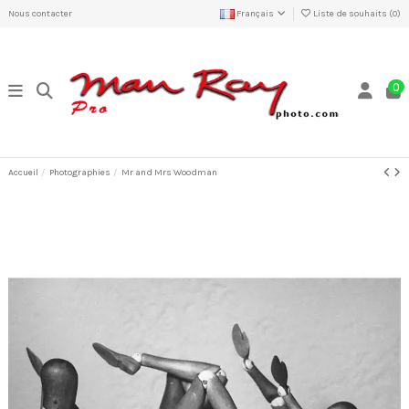
Nous contacter
Français
Liste de souhaits (
0
)
0
Accueil
Photographies
Mr and Mrs Woodman