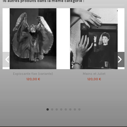
16 autres produits dans la même catégorie :
Explosante fixe (variante)
Mains et Juliet
120,00 €
120,00 €