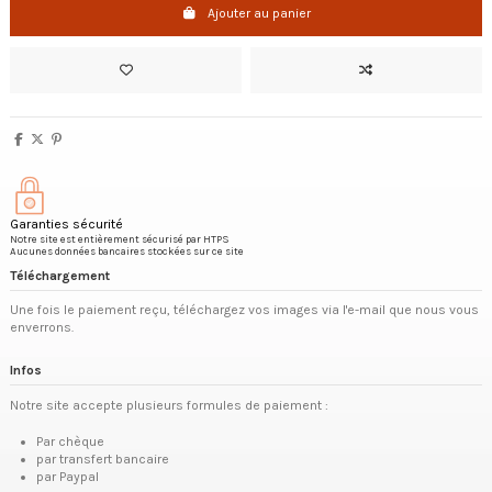
Ajouter au panier
Garanties sécurité
Notre site est entièrement sécurisé par HTPS
Aucunes données bancaires stockées sur ce site
Téléchargement
Une fois le paiement reçu, téléchargez vos images via l'e-mail que nous vous
enverrons.
Infos
Notre site accepte plusieurs formules de paiement :
Par chèque
par transfert bancaire
par Paypal