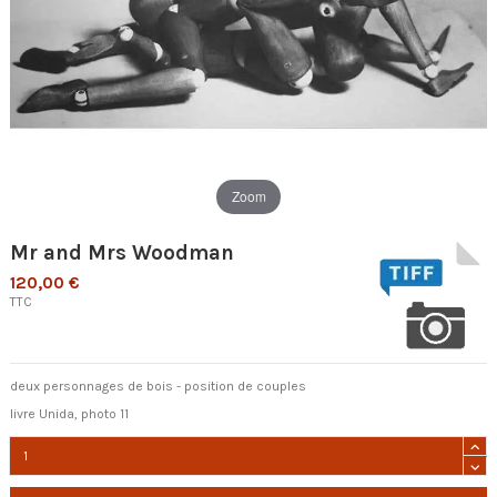
Zoom
Mr and Mrs Woodman
120,00 €
TTC
deux personnages de bois - position de couples
livre Unida, photo 11