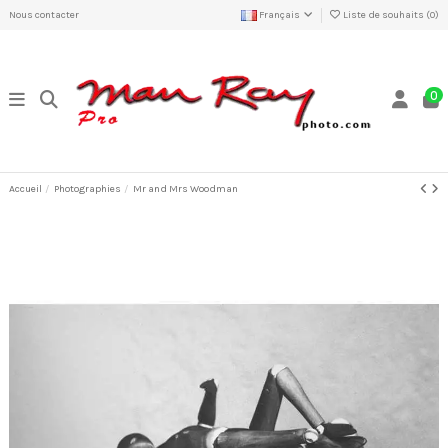
Nous contacter
Français
Liste de souhaits (
0
)
0
Accueil
Photographies
Mr and Mrs Woodman