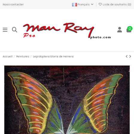
Nous contacter
Français
Liste de souhaits (
0
)
0
Accueil
Peintures
Lepidoptera Gloria de Herrera