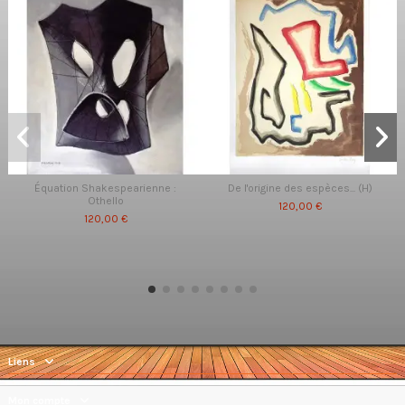
Équation Shakespearienne :
De l'origine des espèces... (H)
Othello
120,00 €
120,00 €
Liens
Mon compte