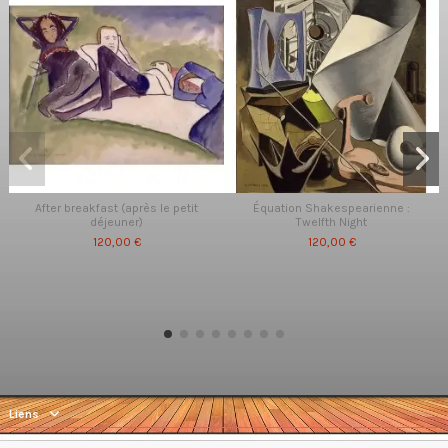
After breakfast (après le petit
Équation Shakespearienne :
déjeuner)
Twelfth Night
120,00 €
120,00 €
Liens