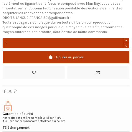
isolément ou figurant dans l'oeuvre composé avec Man Ray, vous devez
impértativement obtenir l'autorisation préalable des éditions Gallimard et
acquitter les redevances correspondantes.
DROITS-LANGUE-FRANCAISE@gallimard.fr
Toute sauvegarde sur disque dur ou toute diffusion ou reproduction
quelconque de ces images par quelque moyen que ce soit, notamment au
moyen d'Internet, est interdite, sauf en vue de ladite commande.
Ajouter au panier
Garanties sécurité
Notre site est entièrement sécurisé par HTPS
Aucunes données bancaires stockées sur ce site
Téléchargement