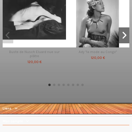
Buste de Nusch Eluard nue sur
Ady "la mode au Congo"
plâtre
120,00 €
120,00 €
Liens
Mon compte