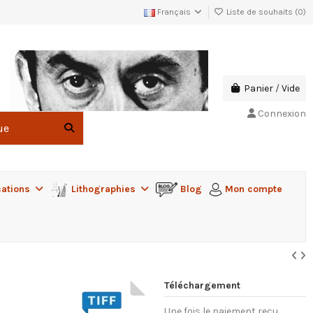
Français
Liste de souhaits (
0
)
Panier
/
Vide
Connexion
cations
Lithographies
Blog
Mon compte
Téléchargement
Une fois le paiement reçu,