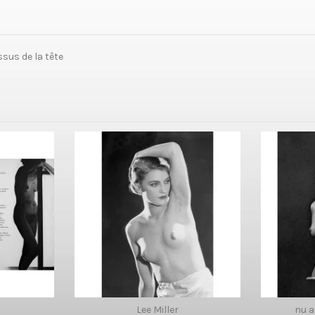
sus de la tête
Lee Miller
nu 