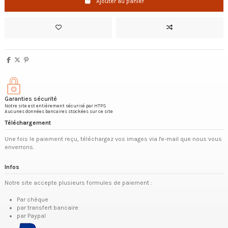
Ajouter au panier
Garanties sécurité
Notre site est entièrement sécurisé par HTPS
Aucunes données bancaires stockées sur ce site
Téléchargement
Une fois le paiement reçu, téléchargez vos images via l'e-mail que nous vous
enverrons.
Infos
Notre site accepte plusieurs formules de paiement :
Par chèque
par transfert bancaire
par Paypal