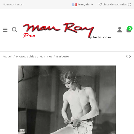
Nous contacter
Français
Liste de souhaits (
0
)
0
Accueil
Photographies
Hommes
Barbette