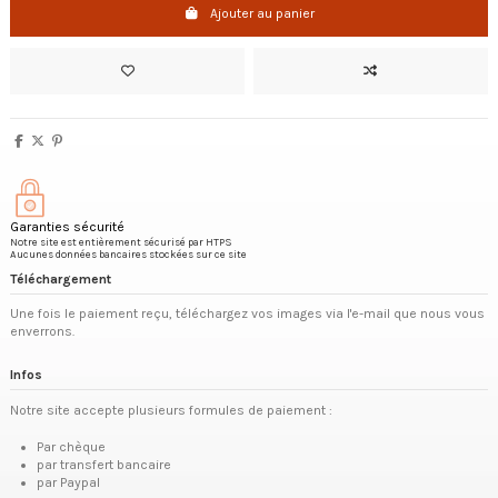
Ajouter au panier
Garanties sécurité
Notre site est entièrement sécurisé par HTPS
Aucunes données bancaires stockées sur ce site
Téléchargement
Une fois le paiement reçu, téléchargez vos images via l'e-mail que nous vous
enverrons.
Infos
Notre site accepte plusieurs formules de paiement :
Par chèque
par transfert bancaire
par Paypal