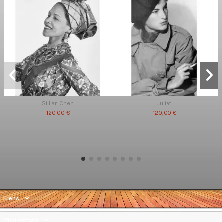
Si Lan Chen
Juliet
120,00 €
120,00 €
Liens
Mon compte