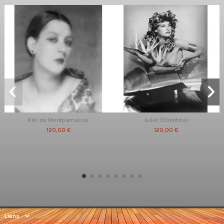
Kiki de Montparnasse
Juliet (Strelitzia)
120,00 €
120,00 €
Liens