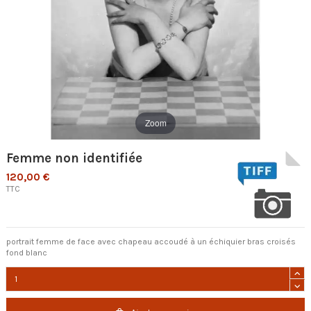
Zoom
Femme non identifiée
120,00 €
TTC
portrait femme de face avec chapeau accoudé à un échiquier bras croisés
fond blanc