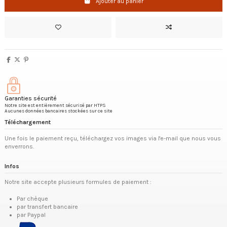
Ajouter au panier
Garanties sécurité
Notre site est entièrement sécurisé par HTPS
Aucunes données bancaires stockées sur ce site
Téléchargement
Une fois le paiement reçu, téléchargez vos images via l'e-mail que nous vous
enverrons.
Infos
Notre site accepte plusieurs formules de paiement :
Par chèque
par transfert bancaire
par Paypal