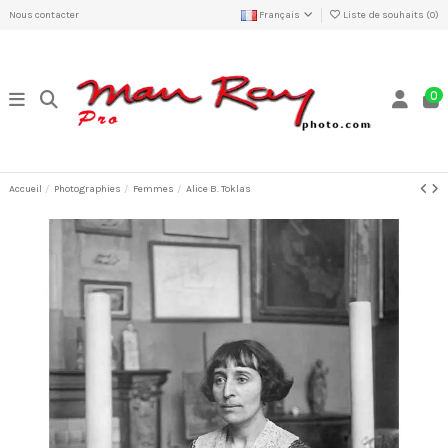
Nous contacter
Français
Liste de souhaits (
0
)
0
Accueil
Photographies
Femmes
Alice B. Toklas