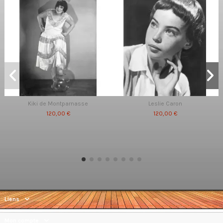
Kiki de Montparnasse
Leslie Caron
120,00 €
120,00 €
Liens
Mon compte