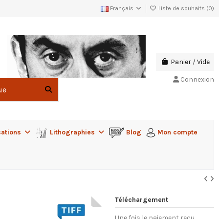
Français
Liste de souhaits (
0
)
Panier
/
Vide
Connexion
cations
Lithographies
Blog
Mon compte
Téléchargement
Une fois le paiement reçu,