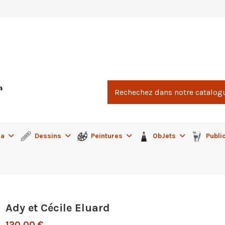
ma
Dessins
Peintures
ObJets
Publi
Ady et Cécile Eluard
120,00 €