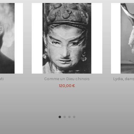
ti
Comme un Dieu chinois
Lydia, dan
120,00 €