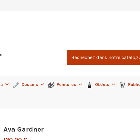
ma
Dessins
Peintures
ObJets
Publi
Ava Gardner
120,00 €