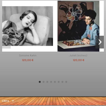
Simone Kahn
Juliet (echec)
120,00 €
120,00 €
Liens