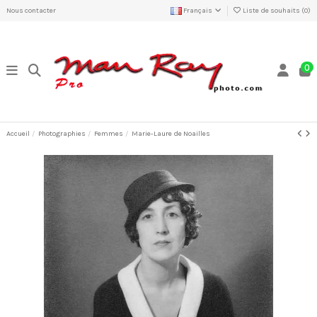
Nous contacter
Français
Liste de souhaits (
0
)
0
Accueil
Photographies
Femmes
Marie-Laure de Noailles