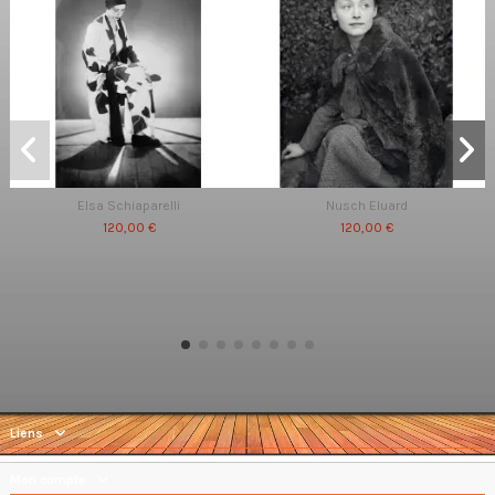
Elsa Schiaparelli
Nusch Eluard
120,00 €
120,00 €
Liens
Mon compte