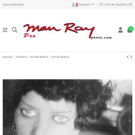
Nous contacter
Français
Liste de souhaits (
0
)
0
Accueil
Cinéma
Emak Bakia
Emak Bakia