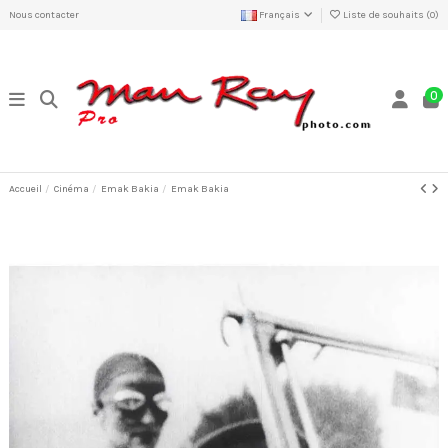
Nous contacter
Français
Liste de souhaits (
0
)
0
Accueil
Cinéma
Emak Bakia
Emak Bakia