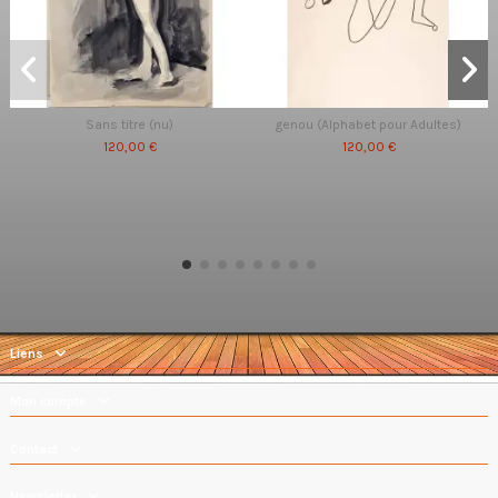
Sans titre (nu)
genou (Alphabet pour Adultes)
120,00 €
120,00 €
Liens
Mon compte
Contact
Newsletter