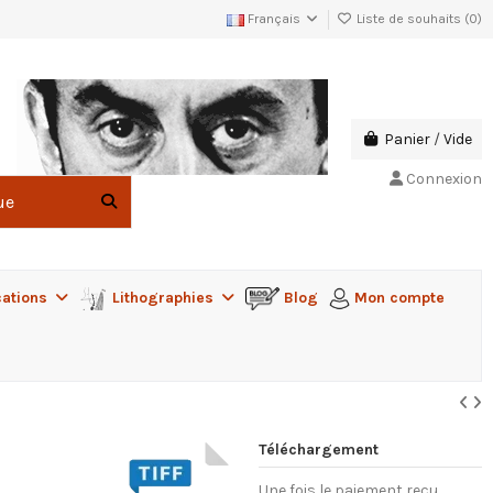
Français
Liste de souhaits (
0
)
Panier
/
Vide
Connexion
cations
Lithographies
Blog
Mon compte
Téléchargement
Une fois le paiement reçu,