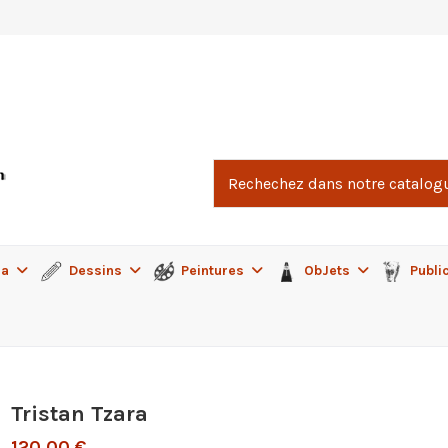
ma
Dessins
Peintures
ObJets
Publi
Tristan Tzara
120,00 €