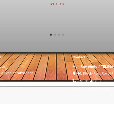
120,00 €
e
Contact
pte
Man Ray photo / TELIMA
ue de vos commandes
46, Bld de Port Royal 
+33(0)1 43 36 36 55
telimage@telimage.c