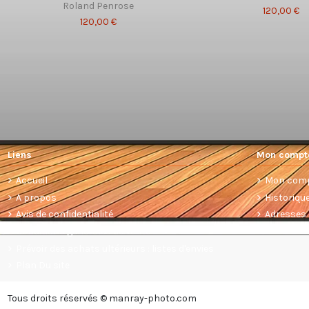
Roland Penrose
120,00 €
120,00 €
Liens
Mon compt
Accueil
Mon com
A propos
Historiq
Avis de confidentialité
Adresses
Conditions générales de vente
Prévoir des achats ultérieurs : listes d'envies
Plan Du site
Tous droits réservés © manray-photo.com