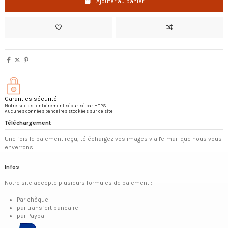
Ajouter au panier
Garanties sécurité
Notre site est entièrement sécurisé par HTPS
Aucunes données bancaires stockées sur ce site
Téléchargement
Une fois le paiement reçu, téléchargez vos images via l'e-mail que nous vous
enverrons.
Infos
Notre site accepte plusieurs formules de paiement :
Par chèque
par transfert bancaire
par Paypal