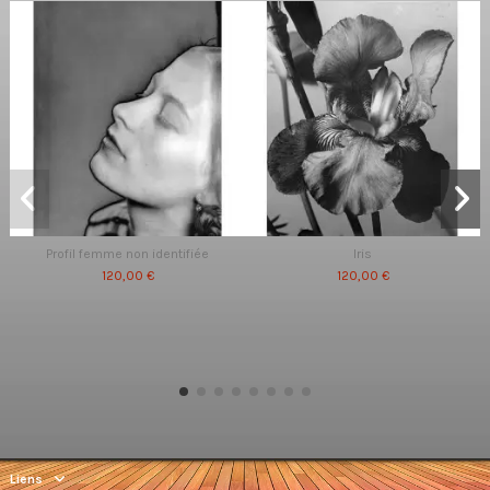
Profil femme non identifiée
Iris
120,00 €
120,00 €
Liens