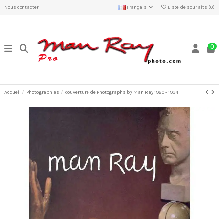
Nous contacter
Français
Liste de souhaits (
0
)
0
Accueil
Photographies
couverture de Photographs by Man Ray 1920 - 1934