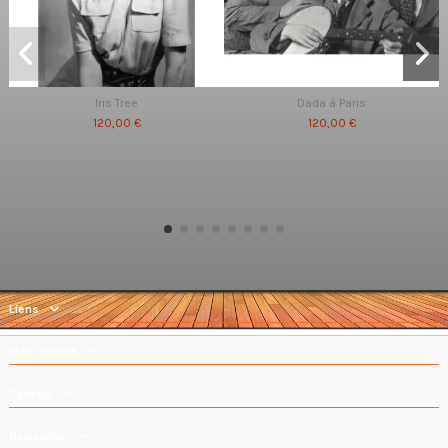
Iris Tree
Dada à Paris
120,00 €
120,00 €
Liens
Mon compte
Contact
Newsletter