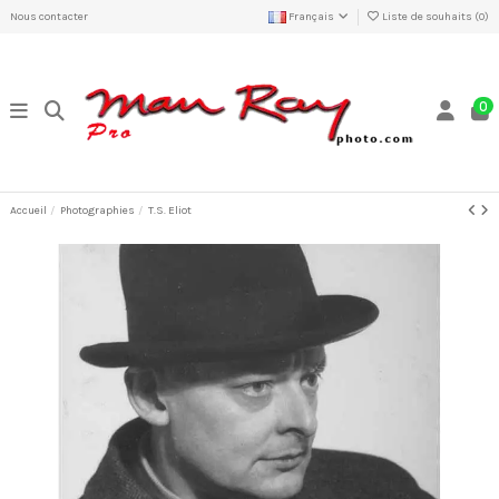
Nous contacter
Français
Liste de souhaits (
0
)
0
Accueil
Photographies
T.S. Eliot