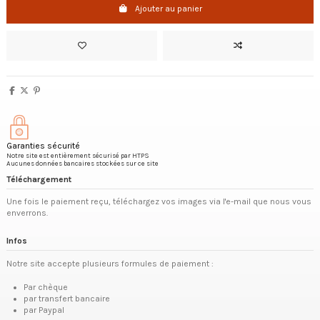
Ajouter au panier
Garanties sécurité
Notre site est entièrement sécurisé par HTPS
Aucunes données bancaires stockées sur ce site
Téléchargement
Une fois le paiement reçu, téléchargez vos images via l'e-mail que nous vous
enverrons.
Infos
Notre site accepte plusieurs formules de paiement :
Par chèque
par transfert bancaire
par Paypal