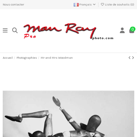
Nous contacter
Français
Liste de souhaits (
0
)
0
Accueil
Photographies
Mr and Mrs Woodman