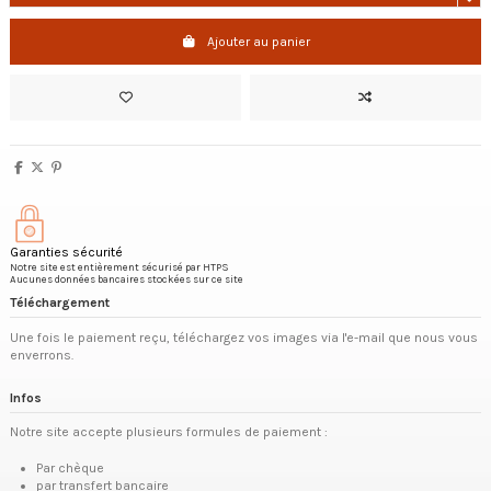
Ajouter au panier
Garanties sécurité
Notre site est entièrement sécurisé par HTPS
Aucunes données bancaires stockées sur ce site
Téléchargement
Une fois le paiement reçu, téléchargez vos images via l'e-mail que nous vous
enverrons.
Infos
Notre site accepte plusieurs formules de paiement :
Par chèque
par transfert bancaire