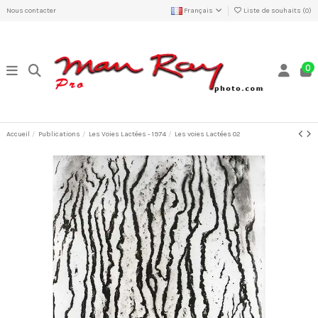
Nous contacter
Français
Liste de souhaits (
0
)
0
Accueil
Publications
Les Voies Lactées - 1974
Les voies Lactées 02