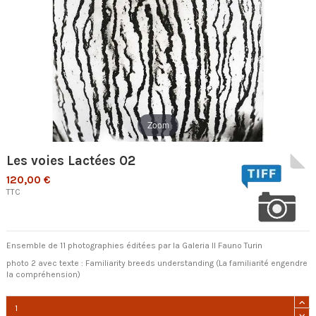
Zoom
Les voies Lactées 02
120,00 €
TTC
Ensemble de 11 photographies éditées par la Galeria Il Fauno Turin
photo 2 avec texte : Familiarity breeds understanding (
La familiarité engendre
la compréhension
)